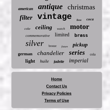
antique
christmas
american
vintage
filter
coca
livre
motor
ceiling
coke
watch
limited
brass
commemorative
silver
pickup
bronze
fixture
series
chandelier
german
cola
imperial
light
huile
jadeite
Home
Contact Us
Privacy Policies
Terms of Use